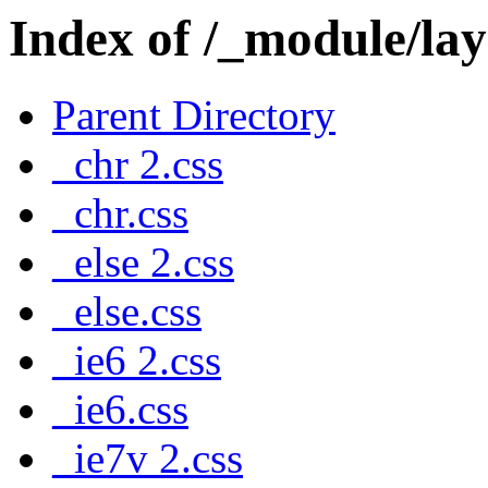
Index of /_module/la
Parent Directory
_chr 2.css
_chr.css
_else 2.css
_else.css
_ie6 2.css
_ie6.css
_ie7v 2.css