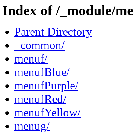
Index of /_module/m
Parent Directory
_common/
menuf/
menufBlue/
menufPurple/
menufRed/
menufYellow/
menug/