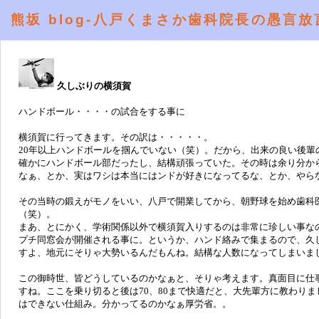
熊坂 blog-八戸くまさか歯科院長の愚言放
久しぶりの横須賀
ハンドボール・・・・の試合をする事に
横須賀に行ってきます。その訳は・・・・・。
20年以上ハンドボールを掴んでいない（笑）。だから、出来の良い後輩
確かにハンドボール部だったし、結構頑張っていた。その時は余り分か
なぁ、とか、実はワシは本当にはンドが好きになってるな、とか、やら
その当時の鍛えがモノをいい、八戸で開業してから、朝野球を始め歯科
（笑）。
まあ、とにかく、学術関係以外で横須賀入りするのは非常に珍しい事な
プチ同窓会が開催される事に。というか、ハンド絡みで集まるので、久
すよ、地元にそりゃ大勢いるんだもんね。結構な人数になってしまいま
この御時世、皆どうしているのかなぁと、そりゃ考えます。真面目に仕
すね。ここを乗り切ると後は70、80まで快適だと、大先輩方に教わり
はできない仕組み。分かってるのかなぁ厚労省。。