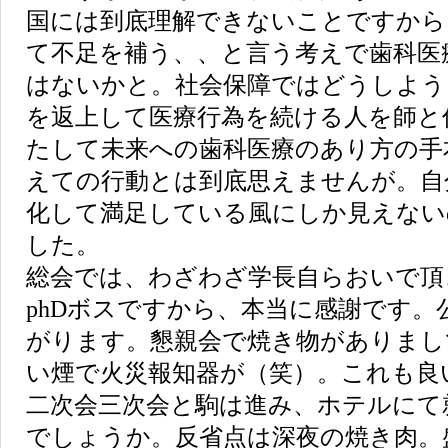
国には到底理解できないことですから
て不足を補う、、と言う考えで歯科医
はないかと。社会保障ではどうしよう
を返上して医療行為を続ける人を師と
たして未来への歯科医療のあり方の手
えての行動とは到底思えませんが。自
化して満足している風にしか見えない
した。
総会では、わざわざ学長自らおいで頂
phDボスですから、本当に感謝です。
がります。懇親会で焼き物がありまし
い煙で火災報知器が（笑）。これも良
二次会三次会と駒は進み、ホテルにて
でしょうか。反省点は深夜の焼き肉。