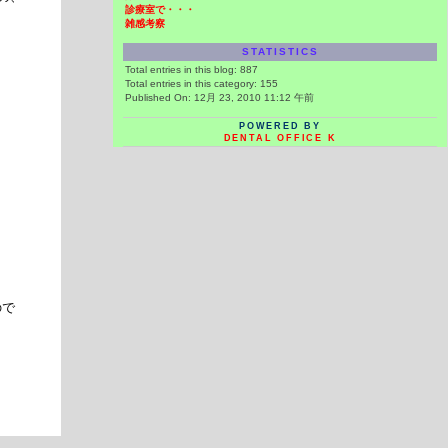
診療室で・・・
雑感考察
STATISTICS
Total entries in this blog:
887
Total entries in this category:
155
Published On: 12月 23, 2010 11:12 午前
POWERED BY
DENTAL OFFICE K
ので