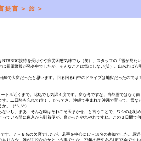
言提言 >
旅 >
NTBRDC接待を受けやや疲労困憊気味でも（笑）、スタッフの「雪が見た
方は暴風警報が発令中でしたが、そんなことは気にしない(笑）。出来れば八
は、二日酔で大変だったと思います。回る回る山中のドライブは地獄だったのでは
0メートル近くまで。此処でも気温４度です。変な冬ですな。当然雪ではなく雨
です。二日酔も忘れて(笑）。だってさ、沖縄で生まれて沖縄で育って、雪な
。（*^_^*）
らないし、まあ、そんな時はそれこそ天まかせ。と言うことで、ワシのお勧
とっている間に東京から到着便が。良かったやれやれですね。この３日間で
会です。７～８名の欠席でしたが、若手を中心に17～18名の参加でした。最近
あり方や、誰が主役なのかという事ですな。23年の歴史あるHERZ会ですも