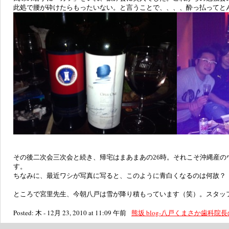
此処で腰が砕けたらもったいない。と言うことで、、、、酔っ払ってと
その後二次会三次会と続き、帰宅はまあまあの26時。それこそ沖縄産
す。
ちなみに、最近ワシが写真に写ると、このように青白くなるのは何故？
ところで宮里先生、今朝八戸は雪が降り積もっています（笑）。スタッ
Posted: 木 - 12月 23, 2010 at 11:09 午前
熊坂 blog-八戸くまさか歯科