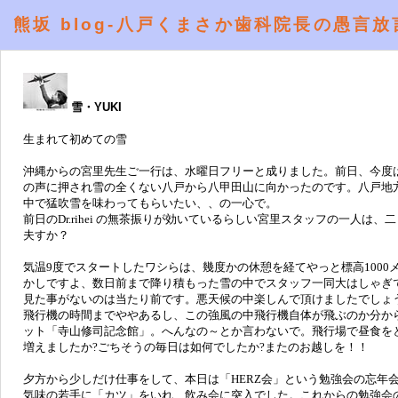
熊坂 blog-八戸くまさか歯科院長の愚言放
雪・YUKI
生まれて初めての雪
沖縄からの宮里先生ご一行は、水曜日フリーと成りました。前日、今度は
の声に押され雪の全くない八戸から八甲田山に向かったのです。八戸地
中で猛吹雪を味わってもらいたい、、の一心で。
前日のDr.rihei の無茶振りが効いているらしい宮里スタッフの一人
夫すか？
気温9度でスタートしたワシらは、幾度かの休憩を経てやっと標高100
かしですよ、数日前まで降り積もった雪の中でスタッフ一同大はしゃぎ
見た事がないのは当たり前です。悪天候の中楽しんで頂けましたでしょうか
飛行機の時間までややあるし、この強風の中飛行機自体が飛ぶのか分か
ット「寺山修司記念館」。へんなの～とか言わないで。飛行場で昼食を
増えましたか?ごちそうの毎日は如何でしたか?またのお越しを！！
夕方から少しだけ仕事をして、本日は「HERZ会」という勉強会の忘年
気味の若手に「カツ」をいれ、飲み会に突入でした。これからの勉強会の