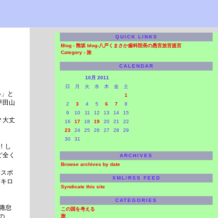
QUICK LINKS
Blog -
熊坂 blog-八戸くまさか歯科院長の愚言放言提言
Category -
旅
CALENDAR
10月 2011
日
月
火
水
木
金
土
い」と
1
甲田山
2
3
4
5
6
7
8
9
10
11
12
13
14
15
？大丈
16
17
18
19
20
21
22
23
24
25
26
27
28
29
30
31
！し
ど全く
ARCHIVES
Browse archives by date
めスポ
XML/RSS FEED
何キロ
Syndicate this site
CATEGORIES
倦怠
この国を考える
の、
旅