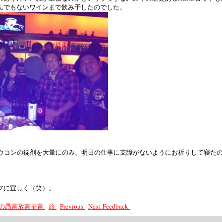
んでもないワインまで飲み干したのでした。
のウコンの錠剤を大量にのみ、明日の仕事に支障がないようにお祈りして寝た
フに宜しく（笑）。
院長の愚言放言提言
旅
Previous
Next
Feedback