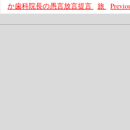
か歯科院長の愚言放言提言
旅
Previo