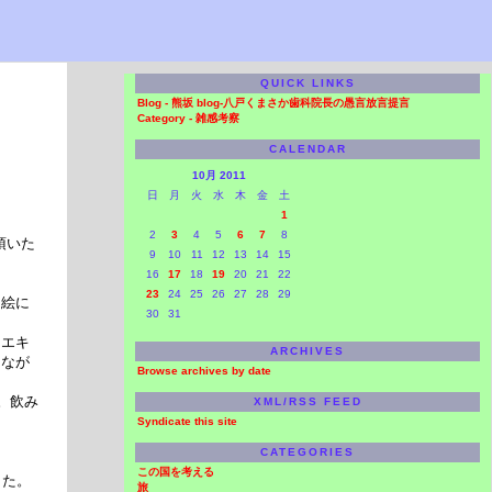
QUICK LINKS
Blog -
熊坂 blog-八戸くまさか歯科院長の愚言放言提言
Category -
雑感考察
CALENDAR
10月 2011
日
月
火
水
木
金
土
1
2
3
4
5
6
7
8
頂いた
9
10
11
12
13
14
15
16
17
18
19
20
21
22
23
24
25
26
27
28
29
て絵に
30
31
、エキ
ARCHIVES
しなが
Browse archives by date
。飲み
XML/RSS FEED
Syndicate this site
CATEGORIES
この国を考える
した。
旅