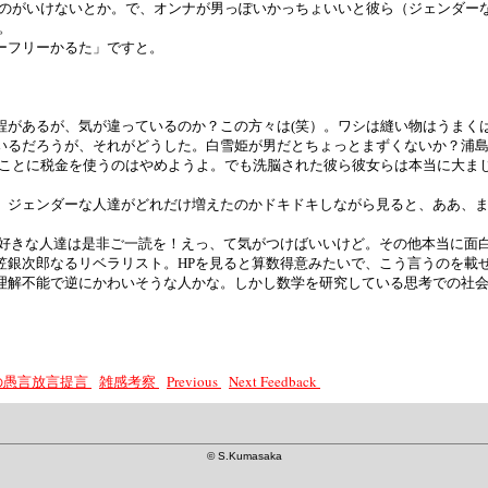
なのがいけないとか。で、オンナが男っぽいかっちょいいと彼ら（ジェンダー
。
ーフリーかるた」ですと。
程があるが、気が違っているのか？この方々は(笑）。ワシは縫い物はうまく
いるだろうが、それがどうした。白雪姫が男だとちょっとまずくないか？浦
たことに税金を使うのはやめようよ。でも洗脳された彼ら彼女らは本当に大ま
、ジェンダーな人達がどれだけ増えたのかドキドキしながら見ると、ああ、
好きな人達は是非ご一読を！えっ、て気がつけばいいけど。その他本当に面
笠銀次郎なるリベラリスト。HPを見ると算数得意みたいで、こう言うのを載
理解不能で逆にかわいそうな人かな。しかし数学を研究している思考での社
長の愚言放言提言
雑感考察
Previous
Next
Feedback
©
S.Kumasaka