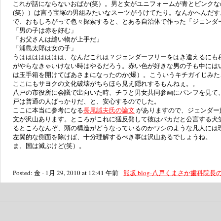
これが話にならないおばか(笑）。男と女がユニフォームが青とピンク
(笑））は言う宝塚の男組みたいなスーツがうけてたり。なんかへんだす
で、おもしろがって色々探索すると、とある自治体で作った「ジェンダ
「男の子は赤を好む」
「お父さんは縫い物が上手だ」
「浦島太郎は女の子」
うははははははは、なんだこれは？ジェンダーフリーをはき違えるにも
がやらなきゃいけない時はやるだろう。赤い色が好きな男の子も中には
は玉手箱を開けてばあさまになったのか(爆）。こういうキチガイじみ
ここにもサヨクの文化破壊がちらほら見え隠れするもんねぇ。。
八戸の市役所に会議で出向いた時、チラと男女共同参画にパンフを見て
戸は普通の人ばっかりだ、と、安心するのでした。
ここに本当に参考になる
長尾誠夫氏の論文
がありますので、ジェンダー
文が沢山あります。ところがこれに猛反発して彼はバカだと公言する犬
るところなんぞ、頭の構造がどうなっているのかワシのような凡人には
左翼的な側面を除けば、十分理解するべき事は沢山あるでしょうね。
ま、国は滅ぶけど(笑）。
Posted: 金 - 1月 29, 2010 at 12:41 午前
熊坂 blog-八戸くまさか歯科院