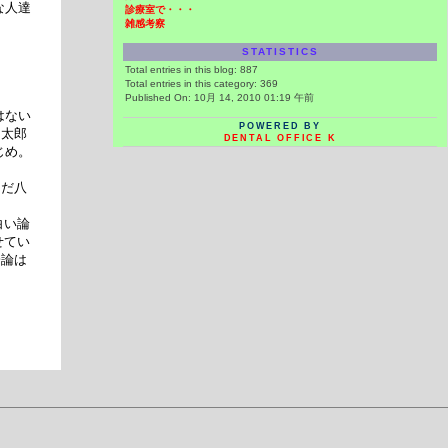
な人達
診療室で・・・
雑感考察
STATISTICS
Total entries in this blog:
887
Total entries in this category:
369
Published On: 10月 14, 2010 01:19 午前
はない
POWERED BY
島太郎
DENTAL OFFICE K
じめ。
まだ八
白い論
せてい
会論は