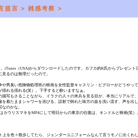
言提言 >
雑感考察 >
。iTunes（USA)からダウンロードしたのです。カフカ的K氏からプレゼント
に見るのは無理だったので。
争や男臭い危険物処理班の映画を女性監督キャスリン・ビグローがどうやっ
が揺れる揺れる(笑）。下手すると酔いますなぁ。
の描写もさることながら、イラクの人々の米兵を見る目が、本当にリアルで
服を着たままシャワーを浴びる、誤射で倒れた味方の血を洗い流す、声を出
写なのかな。
はカウリスマキをMP4にして明日からの東京の往復は、キンドルと映画(笑）
ット上を色々散歩してたら、ジェンダーユニフォームなんて言うモノに出くわ