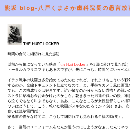
熊坂 blog-八戸くまさか歯科院長の愚言放
THE HURT LOCKER
時間の合間に細切れに見た(笑）
以前から気になっていた映画「
the Hurt Locker
」を3回に分けて見た(笑）
トータルカウリスマキもあるのですが、先にこっち。時間的にいっぺん
イラク戦争の映画は多分始めてみたのだけれど、それよりもこういう戦
するのか。全編ドキュメント仕立てなので、ま、手持ちカメラ風に画面
でも、この構成ワシは好きです。誰が敵なのか分からない恐怖との戦い
ストラに結構お金お金かけたのかしら。乾ききった男達の戦いの後、軍
ら泣くでもなく叫ぶでもなく、ああ、こんなところが女性監督らしい描
ワシはどうして、こう、乾いた映画がスキなのだろうか？(笑）さあ、次
食いは浅草雷門(笑）。
寝る前の僅かな時間に、こうして細切れでも見られる至福の時(笑）。
さて、当院のユニフォームをなんか違うのにしようかなぁ､､なんてネ