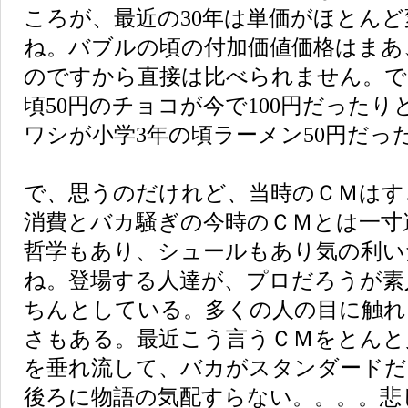
ころが、最近の30年は単価がほとん
ね。バブルの頃の付加価値価格はまあ
のですから直接は比べられません。で
頃50円のチョコが今で100円だった
ワシが小学3年の頃ラーメン50円だっ
で、思うのだけれど、当時のＣＭはす
消費とバカ騒ぎの今時のＣＭとは一寸
哲学もあり、シュールもあり気の利い
ね。登場する人達が、プロだろうが素
ちんとしている。多くの人の目に触れ
さもある。最近こう言うＣＭをとんと
を垂れ流して、バカがスタンダードだ
後ろに物語の気配すらない。。。。悲