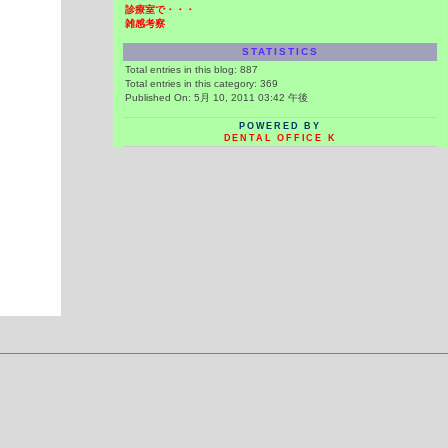
診療室で・・・
雑感考察
STATISTICS
Total entries in this blog:
887
Total entries in this category:
369
Published On: 5月 10, 2011 03:42 午後
POWERED BY
DENTAL OFFICE K