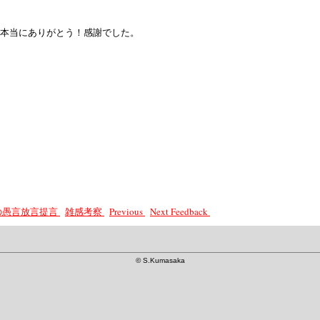
で本当にありがとう！感謝でした。
長の愚言放言提言
雑感考察
Previous
Next
Feedback
©
S.Kumasaka