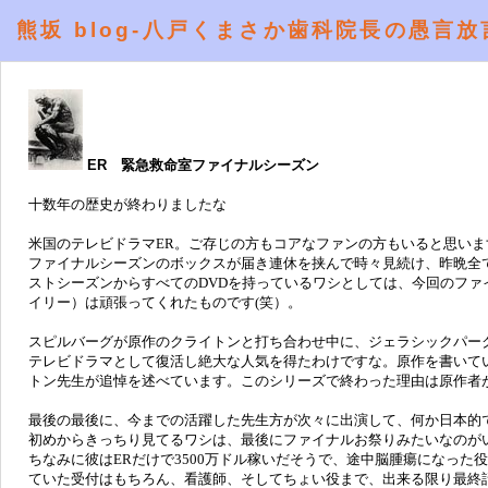
熊坂 blog-八戸くまさか歯科院長の愚言放
ER 緊急救命室ファイナルシーズン
十数年の歴史が終わりましたな
米国のテレビドラマER。ご存じの方もコアなファンの方もいると思いま
ファイナルシーズンのボックスが届き連休を挟んで時々見続け、昨晩全
ストシーズンからすべてのDVDを持っているワシとしては、今回のフ
イリー）は頑張ってくれたものです(笑）。
スピルバーグが原作のクライトンと打ち合わせ中に、ジェラシックパー
テレビドラマとして復活し絶大な人気を得たわけですな。原作を書いてい
トン先生が追悼を述べています。このシリーズで終わった理由は原作者
最後の最後に、今までの活躍した先生方が次々に出演して、何か日本的
初めからきっちり見てるワシは、最後にファイナルお祭りみたいなのが
ちなみに彼はERだけで3500万ドル稼いだそうで、途中脳腫瘍になっ
ていた受付はもちろん、看護師、そしてちょい役まで、出来る限り最終