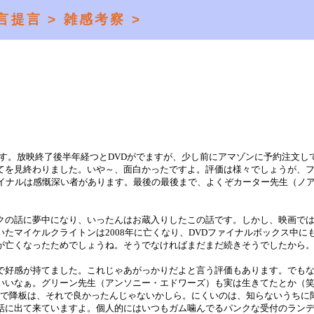
言提言 >
雑感考察 >
す。放映終了後半年経つとDVDがでますが、少し前にアマゾンに予約注文し
てを見終わりました。いや～、面白かったですよ。評価は様々でしょうが、
ァイナルは感慨深い者があります。最後の最後まで、よくぞカーター先生（ノ
クの話に夢中になり、いったんはお蔵入りしたこの話です。しかし、映画で
たマイケルクライトンは2008年に亡くなり、DVDファイナルボックス中に
が亡くなったためでしょうね。そうでなければまだまだ続きそうでしたから
で好感が持てました。これじゃあがっかりだよと言う評価もあります。でも
いいなぁ。グリーン先生（アンソニー・エドワーズ）も実は生きてたとか（
た役で降板は、それで良かったんじゃないかしら。にくいのは、知らないうちに
話に出て来ていますよ。個人的にはいつもガム噛んでるパンクな受付のラン