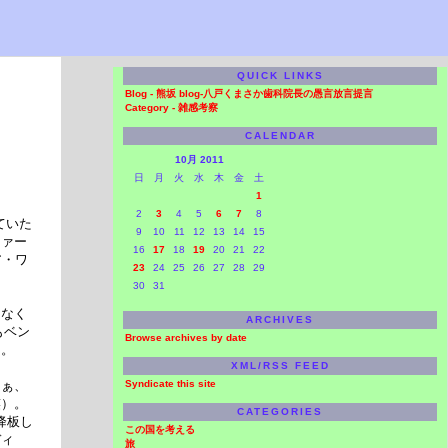
QUICK LINKS
Blog -
熊坂 blog-八戸くまさか歯科院長の愚言放言提言
Category -
雑感考察
CALENDAR
10月 2011
日
月
火
水
木
金
土
1
2
3
4
5
6
7
8
ていた
9
10
11
12
13
14
15
ファー
16
17
18
19
20
21
22
ア・ワ
23
24
25
26
27
28
29
30
31
はなく
ARCHIVES
もベン
Browse archives by date
。。
XML/RSS FEED
なぁ、
Syndicate this site
笑）。
CATEGORIES
降板し
この国を考える
ディ
旅