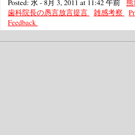
Posted: 水 - 8月 3, 2011 at 11:42 午前
熊
歯科院長の愚言放言提言
雑感考察
P
Feedback