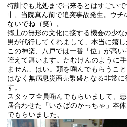
特訓でも此処まで出来るとはすごいで
中、当院真ん前で追突事故発生。ウチ
ないでね（笑）。
郷土の無形の文化に接する機会の少な
男が代行してくれまして、本当に嬉し
この神楽、八戸では一番「位」が高い
咥えて舞います。たむけんのように手
ません、はい。頭を噛んでもらうこと
はなく無病息災商売繁盛となる非常に
す。
スタッフ全員噛んでもらいまして、患
居合わせた「いさばのかっちゃ」本体
でもらいました。