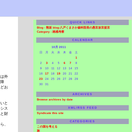
QUICK LINKS
Blog -
熊坂 blog-八戸くまさか歯科院長の愚言放言提言
Category -
雑感考察
CALENDAR
10月 2011
日
月
火
水
木
金
土
1
2
3
4
5
6
7
8
9
10
11
12
13
14
15
16
17
18
19
20
21
22
いは外
23
24
25
26
27
28
29
保障
30
31
ほどお
ARCHIVES
Browse archives by date
いいと
、シス
XML/RSS FEED
税と財
Syndicate this site
CATEGORIES
なら、
この国を考える
旅