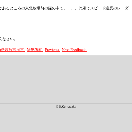
であるところの東北牧場前の森の中で、、、、此処でスピード違反のレーダ
んなさい。
長の愚言放言提言
雑感考察
Previous
Next
Feedback
©
S.Kumasaka