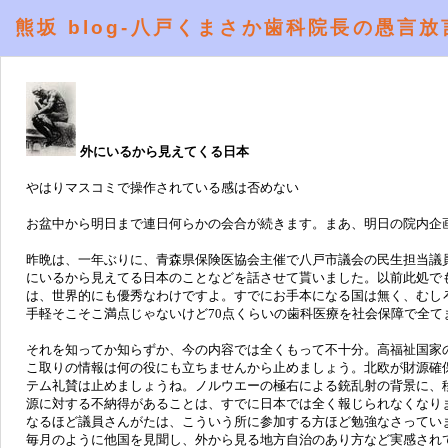
熊坂 blog-八戸くまさか歯科院長の愚言放
外にいるから見えてくる日本
やはりマスコミで操作されている感は否めない
お盆中から明日まで連日何らかの会合が続きます。まあ、明日の院内企
昨晩は、一年ぶりに、青森県保険医協会主催で八戸市議会の民生担当議
にいるから見えてる日本のことなどを話させて貰いました。以前此処で
は、世界的にも優秀なわけですよ。すでにお手本になる国は無く、むし
手軽そこそこ満点じゃないけど70点くらいの歯科医療を社会保障で全
それを知ってか知らずか、今の内容では全くもって不十分。高福祉国家
こ取りの情報は何の役にも立ちませんから止めましょう。北欧が財源確
テム礼賛は止めましょうね。ノルウエーの極右による銃乱射の背景に、
源に対する不納得があることは、すでに日本では全く報じられなくなり
なるほど議員さんがたは、こういう所に参加する方ほど勉強なさってい
毎月のように他国を見聞し、外から見る地方自治のあり方など実感され