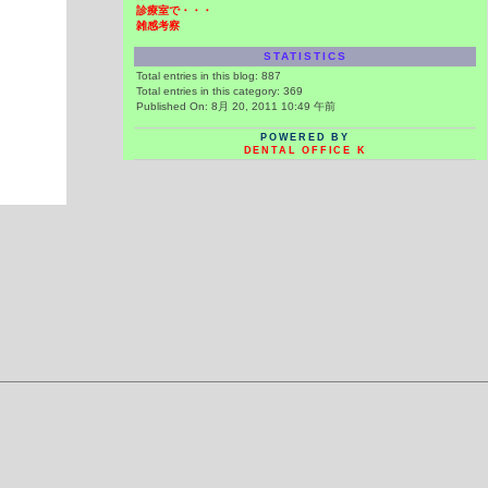
診療室で・・・
雑感考察
STATISTICS
Total entries in this blog:
887
Total entries in this category:
369
Published On: 8月 20, 2011 10:49 午前
POWERED BY
DENTAL OFFICE K