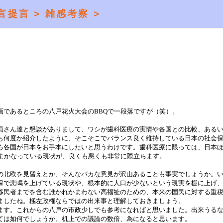
言提言 >
雑感考察 >
画であるところの八戸花火大会のBBQで一段落ですが（笑）。
員さん達と懇談がありまして、ワシが歯科医療の実情や各国との比較、ある
も何度か紹介したように、そこそこでバランス良く維持している日本の社会
ろ各国が日本をお手本にしたいと思うわけです。歯科医療に限っては、日本
てまかなっている現状が、良くも悪くも非常に際立ちます。
の北欧を見習えとか、そんなバカな意見が沢山あることも事実でしょうか。
保で悲鳴を上げている現状や、根本的に人口が少ないという現実を棚に上げ
移民者までを含む誰かれかまわない高福祉のための、本来の国民に対する重
ましたね。極左政権ならではの出来事と理解しておきましょう。
ます。これからの八戸の市政少しでも参考になればと思いました。出来うる
ては如何でしょうか。机上での議論の数倍、為になると思います。