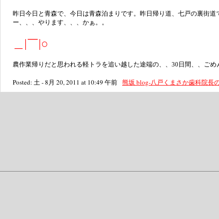
昨日今日と青森で、今日は青森泊まりです。昨日帰り道、七戸の裏街道
ー、、、やります、、、かぁ。。
＿|￣|○
農作業帰りだと思われる軽トラを追い越した途端の、、30日間、、ごめ
Posted: 土 - 8月 20, 2011 at 10:49 午前
熊坂 blog-八戸くまさか歯科院