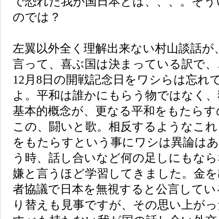
で恐れた我が国日本とは、、、。そう
のでは？
左翼以外全く理解出来ない村山談話が
言って、喜ぶ国は決まっている訳で、
12月8日の開戦記念日をワシらは忘れ
よ。平和は誰かにもらう物ではなく、
基本的概念が、更なる平和をもたらす
この、闘いと歌。相反するようなこれ
をもたらすという事にワシは異論はあ
う時、話し合いなど何の足しにもなら
嫌と言うほど学習してきました。金を
者協議で日本を無視すると公言してい
り替えも見事ですが、その思い上がっ