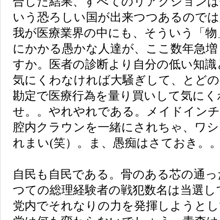
合した結果、すべてのリアクションは
いう恐ろしい国が出来つつあるのでは
我が医療業界の中にも、そういう「物
にかかる愚かな人達が、ここ数年急増
すか。医者の診断より自分の低い知識
気にくわなければ大騒ぎして、とどの
勘定で医療行為を量り買いして気にく
せ。。やれやれである。メイドイン
腔内クラウンを一緒にされちゃ、ワシ
れまい(笑）。ま、愚痴はさておき。
自民も自民である。骨のある芯の通っ
つての総理経験者の戦犯数名は当選し
党内でそれなりの力を発揮しようとし