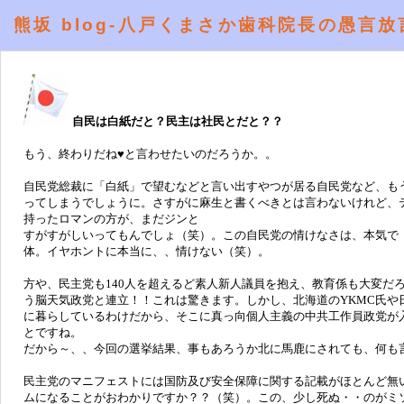
熊坂 blog-八戸くまさか歯科院長の愚言放
自民は白紙だと？民主は社民とだと？？
もう、終わりだね♥と言わせたいのだろうか。。
自民党総裁に「白紙」で望むなどと言い出すやつが居る自民党など、も
ってしまうでしょうに。さすがに麻生と書くべきとは言わないけれど、
持ったロマンの方が、まだジンと
すがすがしいってもんでしょ（笑）。この自民党の情けなさは、本気で
体。イヤホントに本当に、、情けない（笑）。
方や、民主党も140人を超えるど素人新人議員を抱え、教育係も大変だ
う脳天気政党と連立！！これは驚きます。しかし、北海道のYKMC氏
に暮らしているわけだから、そこに真っ向個人主義の中共工作員政党が
とですね。
だから～、、今回の選挙結果、事もあろうか北に馬鹿にされても、何も
民主党のマニフェストには国防及び安全保障に関する記載がほとんど無
ムになることがおわかりですか？？（笑）。この、少し死ぬ・・のがミ