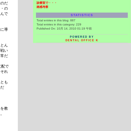
るのだ
診療室で・・・
雑感考察
・・の
もんで
STATISTICS
Total entries in this blog:
887
Total entries in this category:
229
Published On: 10月 14, 2010 01:19 午前
うに導
POWERED BY
DENTAL OFFICE K
ほとん
は戦い
日常だ
支配で
、それ
非とも
のだ
義を教
。。