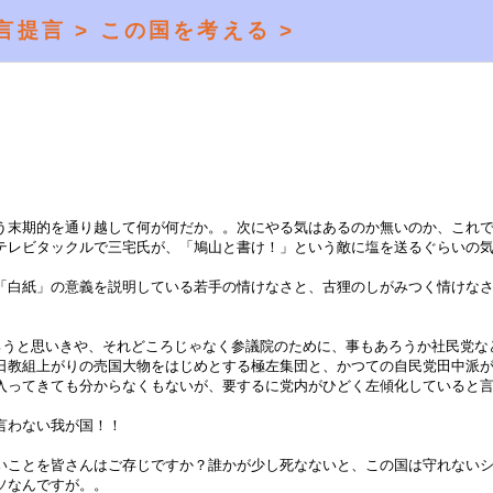
言提言 >
この国を考える >
う末期的を通り越して何が何だか。。次にやる気はあるのか無いのか、これ
テレビタックルで三宅氏が、「鳩山と書け！」という敵に塩を送るぐらいの
「白紙」の意義を説明している若手の情けなさと、古狸のしがみつく情けな
ろうと思いきや、それどころじゃなく参議院のために、事もあろうか社民党な
や日教組上がりの売国大物をはじめとする極左集団と、かつての自民党田中派
入ってきても分からなくもないが、要するに党内がひどく左傾化していると
言わない我が国！！
いことを皆さんはご存じですか？誰かが少し死なないと、この国は守れない
ソなんですが。。