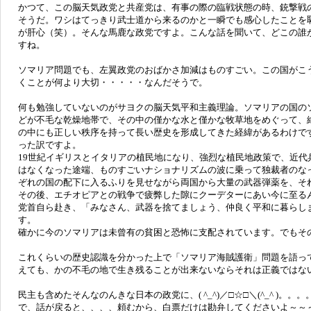
かつて、この脳天気政党と共産党は、有事の際の臨戦状態の時、銃撃戦
そうだ。ワシはてっきり武士道から来るのかと一瞬でも感心したことを
が肝心（笑）。そんな馬鹿な政党ですよ。こんな話を聞いて、どこの誰
すね。
ソマリア問題でも、左翼政党のおばかさ加減はものすごい。この国がこ
くことが何より大切・・・・・なんだそうで。
何も勉強していないのがサヨクの脳天気平和主義理論。ソマリアの国の
どが不毛な乾燥地帯で、その中の僅かな水と僅かな牧草地をめぐって、
の中にも正しい秩序を持って長い歴史を形成してきた経緯があるわけで
った訳ですよ。
19世紀イギリスとイタリアの植民地になり、強烈な植民地政策で、近代
はなくなった途端、ものすごいナショナリズムの波に乗って独裁者のな
ぞれの国の配下に入るふりを見せながら両国から大量の武器弾薬を、そ
その後、エチオピアとの戦争で疲弊した隙にクーデターにあい今に至る
党首自ら赴き、「みなさん、武器を捨てましょう、仲良く平和に暮らし
す。
確かに今のソマリアは未曾有の貧困と恐怖に支配されています。でもそ
これくらいの歴史認識を分かった上で「ソマリア海賊護衛」問題を語っ
えても、かの不毛の地で生き残ることが出来ないならそれは正義ではな
民主も含めたそんなのんきな日本の政党に、( ^_^)／□☆□＼(^_^ )。。
で、話が戻ると、、、、頼むから、白票だけは勘弁してくださいよ～～