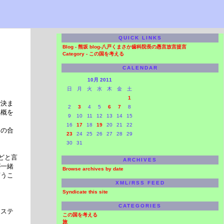
QUICK LINKS
Blog -
熊坂 blog-八戸くまさか歯科院長の愚言放言提言
Category -
この国を考える
CALENDAR
10月 2011
日
月
火
水
木
金
土
1
で決ま
2
3
4
5
6
7
8
気概を
9
10
11
12
13
14
15
16
17
18
19
20
21
22
さの合
23
24
25
26
27
28
29
30
31
どと言
ARCHIVES
が一緒
Browse archives by date
言うこ
XML/RSS FEED
Syndicate this site
CATEGORIES
システ
この国を考える
旅