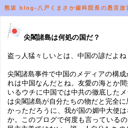
熊坂 blog-八戸くまさか歯科院長の愚言放
尖閣諸島は何処の国だ？
盗っ人猛々しいとは、中国の諺だよね
尖閣諸島事件で中国のメディアの構成
れは中国なんだとね。友愛の海とか間
いるウチに中国では中共の徹底したメ
は尖閣諸島が自分たちの物だと完全に
かっただろうに、我が国の媚中大使は
か。このブログで何度も言っているの