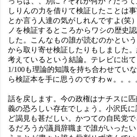
っちは、、別に？それが何か？だって
しりんの力を借りて検証したことは事
とか言う人達の気がしれんですよ(笑
ノを検証するところからワシの歴史認
した。こんなもの誰が読むのかとい
から取り寄せ検証したりもしました。
考えているという結論。テレビに出て
1/100も理論的知識を持ち合わせて
ら検証本を手に思うのですわｗ。。。
話を戻します。今の政権はナチスに匹
義の恐ろしい存在でしょう。小沢氏に
ど謁見も甚だしい。かつての自民党で
るだろうが議員辞職まで誰がいったい