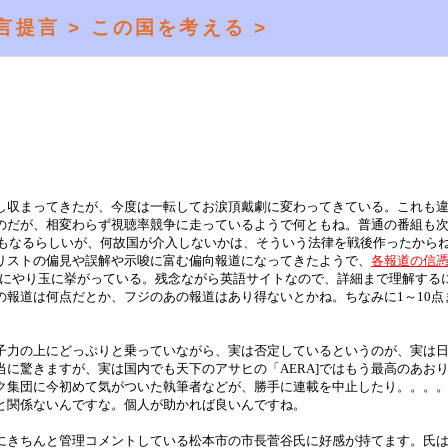
言提言 >
この国を考える >
し収まってきたが、今度は一転してお涙頂戴劇に変わってきている。これも
のだが、相変わらず視聴率競争に走っているようで何ともね。普通の番組も
にもなるらしいが、何故国が介入しないかは、そういう法律を戦後作ったから
リストの偏見や誤解や示唆に富む偏向報道になってきたようで、
各報道の信
普通にやり玉に挙がっている。残念ながら英語サイトなので、詳細まで理解する
報道は何点だとか、フジのあの報道はあり得ないとかね。ちなみに1～10点
子力の上にどっぷりと乗っていながら、実は否定しているというのが、実は
に驚きますが、実は国内でも天下のアサヒの「AERA]ではもう最高のあお
ク集団に今初めて気がついた執筆者などが、勝手に連載を中止したり。。。
と関係ないんですな。個人が助かれば良いんですね。
にきちんと管理コメントしている松本市の市長菅谷氏に好感が持てます。氏は