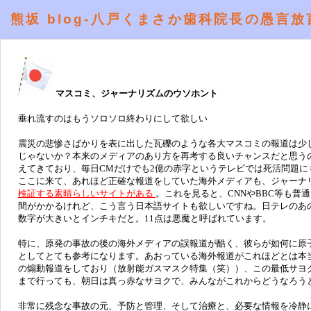
熊坂 blog-八戸くまさか歯科院長の愚言放
マスコミ、ジャーナリズムのウソホント
垂れ流すのはもうソロソロ終わりにして欲しい
震災の悲惨さばかりを表に出した瓦礫のような各大マスコミの報道は少
じゃないか？本来のメディアのあり方を再考する良いチャンスだと思う
えてきており、毎日CMだけでも2億の赤字というテレビでは死活問題
ここに来て、あれほど正確な報道をしていた海外メディアも、ジャーナ
検証する素晴らしいサイトがある
。これを見ると、CNNやBBC等も
間がかかるけれど、こう言う日本語サイトも欲しいですね。日テレのあの
数字が大きいとインチキだと。11点は悪魔と呼ばれています。
特に、原発の事故の後の海外メディアの誤報道が酷く、彼らが如何に原
としてとても参考になります。あおっている海外報道がこれほどとは本当
の煽動報道をしており（放射能ガスマスク特集（笑））、この最低サヨ
まで行っても、朝日は真っ赤なサヨクで、みんながこれからどうなろう
非常に残念な事故の元、予防と管理、そして治療と、必要な情報を冷静