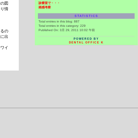
炉の図
診療室で・・・
雑感考察
おり情
STATISTICS
Total entries in this blog:
887
Total entries in this category:
229
Published On: 3月 29, 2011 10:02 午前
あるの
所に出
POWERED BY
DENTAL OFFICE K
カワイ