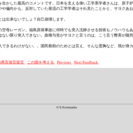
を生かした最高のコメントです。日本を支える偉い工学系学者さんは、原子
やや偏向かも。反対していた亜流の工学学者はそれ見たことかと、サヨクあ
とは出来ないでしょ？自己崩壊します。
力空母レーガン。福島原発事故に何時でも突入沈静させる技術もノウハウも
はない限り突入できない。政権与党がサヨクと言うのは、こう言う弊害が随
入できるわけがない。。国民救助のためとは言え、そんな度胸など、我が身
長の愚言放言提言
この国を考える
Previous
Next
Feedback
©
S.Kumasaka