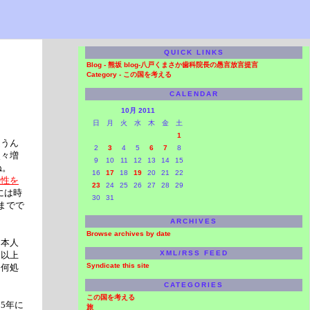
QUICK LINKS
Blog -
熊坂 blog-八戸くまさか歯科院長の愚言放言提言
Category -
この国を考える
CALENDAR
10月 2011
日
月
火
水
木
金
土
1
違うん
2
3
4
5
6
7
8
次々増
9
10
11
12
13
14
15
ね。
16
17
18
19
20
21
22
憑性を
23
24
25
26
27
28
29
には時
30
31
までで
ARCHIVES
Browse archives by date
日本人
XML/RSS FEED
り以上
Syndicate this site
。何処
CATEGORIES
この国を考える
5年に
旅