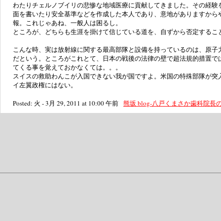
わたりチェルノブイリの悲惨な地域医療に貢献してきました。その経験
面を書いたり安全基準などを作成した本人であり、意地がありますから
報。これじゃあね、一般人は困るし。
ところが、どちらも生涯を掛けて信じている道を、自ずから否定するこ
こんな時、実は放射線に関する最高部隊と設備を持っているのは、原子
だという。ところがこれとて、日本の戦後の法律の壁で超法規的措置で
てくる事を覚えておかなくては。。。
スイスの救助わんこが入国できない我が国ですよ。米国の特殊部隊が突
イ左翼政権にはない。
Posted: 火 - 3月 29, 2011 at 10:00 午前
熊坂 blog-八戸くまさか歯科院