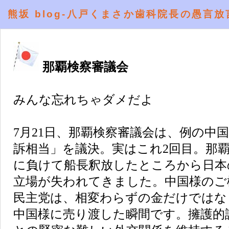
熊坂 blog-八戸くまさか歯科院長の愚言放
那覇検察審議会
みんな忘れちゃダメだよ
7月21日、那覇検察審議会は、例の中
訴相当」を議決。実はこれ2回目。那
に負けて船長釈放したところから日本
立場が失われてきました。中国様のご
民主党は、相変わらずの金だけではな
中国様に売り渡した瞬間です。擁護的