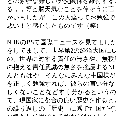
との緊密な難しい外交関係を維持する
る，，等と脳天気なことを偉そうに言
かいましたが、この人達ってお勉強で
悪い！と感心したものです（笑）。
NHKのBSで国際ニュースを見てまし
をしてまして、世界第2の経済大国に
の、世界に対する責任の無さや、無秩
の抱える責任意識の無さを擁護するN
んともはや。そんなにみんな中国様が
を正しく勉強すれば、彼らの言い分な
しくないことなどすぐ分かるというの
て、現国家に都合の良い歴史を作るとい
の繰り返しの「歴史」に秀でた国だぞ