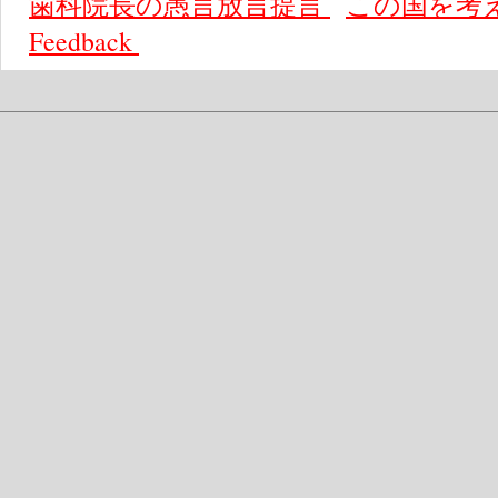
歯科院長の愚言放言提言
この国を考
Feedback