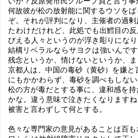
いか？反原発市民グループ員と言う事
何故彼が松の放射能に関するウソをば
ぞ。それが評判になり、主催者の過剰
たわけだけれど、此処でも出鱈目の反
びえる人々というのが浮き彫りになり
結構リベラルならサヨクは強いんです
残念というか、情けないというか、ま
京都人は、中国の毒砂（黄砂）を嫌と
にもかかわらず、毒砂を調べもしない
松の方が毒だとする事に、違和感を持
かな。違う意味で泣きたくなりますね
被害と言わずして何とする。
色々な専門家の意見があることは百も