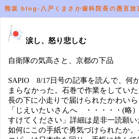
熊坂 blog-八戸くまさか歯科院長の愚言放
涙し、怒り悲しむ
自衛隊の気高さと、京都の下品
SAPIO 8/17日号の記事を読んで、
まらなかった。石巻で作業をしていた第
長の下に小走りで届けられたかわいら
「じえいたいさんへ ・・・・・(略
すけてください」詳細は是非一読願い
如何にこの手紙で勇気づけられたか。