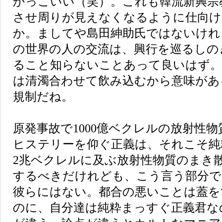
かっこいい（笑）。これも韓流新興宗
させ周りが見えなくなるように仕向け
か。ましてや島田紳助氏ではないけれ
の世界の人の交流は、興行を巡るしの
ること知らないことあって良いはず。
は清濁合わせて飲み込むから意味があ
規制だね。
原発事故で1000億ベクレルの放射性
ヒステリーを仰ぐ正義は、それこそ純
2兆ベクレルに及ぶ放射性物質のまき
するべきだけれども、こう言う部分で
彼らにはない。都合の悪いことは蓋を
のに、自分達は純粋まっすぐ正義君な