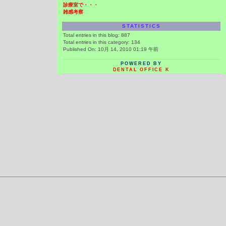
診療室で・・・
雑感考察
STATISTICS
Total entries in this blog:
887
Total entries in this category:
134
Published On: 10月 14, 2010 01:19 午前
POWERED BY
DENTAL OFFICE K