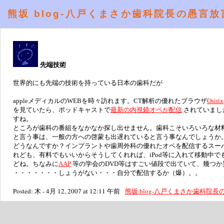
熊坂 blog-八戸くまさか歯科院長の愚言放
先端技術
世界的にも先端の技術を持っている日本の歯科だが
appleメディカルのWEBを時々訪れます。CT解析の優れたブラウザ
Osirix
を見ていたら、ポッドキャストで
最新の内視鏡オペが配信
されていまし
すね。
ところが歯科の番組をなかなか探し出せません。歯科こそいろいろな材
と言う事は、一般の方への啓蒙も出遅れていると言う事なんでしょうか
どうなんですか？インプラントや歯周外科の優れたオペを配信するスー
れども、有料でもいいからそうしてくれれば、iPod等に入れて移動中
どね。ちなみに
AAP
等の学会のDVD等はすごい値段で出ていて、幾つ
・・・・・・・しょうがない・・・自分で配信するか（爆）。。
Posted: 木 - 4月 12, 2007 at 12:11 午前
熊坂 blog-八戸くまさか歯科院