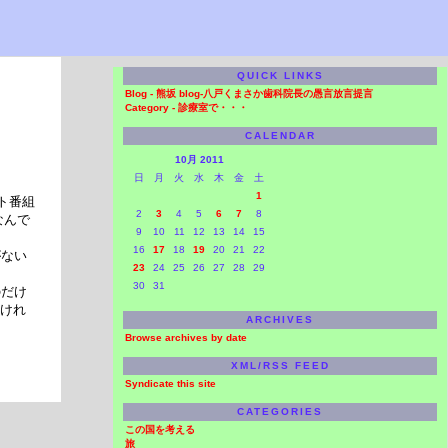
QUICK LINKS
Blog -
熊坂 blog-八戸くまさか歯科院長の愚言放言提言
Category -
診療室で・・・
CALENDAR
10月 2011
日
月
火
水
木
金
土
1
ト番組
2
3
4
5
6
7
8
なんで
9
10
11
12
13
14
15
16
17
18
19
20
21
22
がない
23
24
25
26
27
28
29
30
31
のだけ
すけれ
ARCHIVES
。
Browse archives by date
XML/RSS FEED
Syndicate this site
CATEGORIES
この国を考える
旅