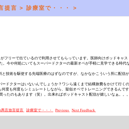
言提言 >
診療室で・・・ >
がフリーで出ているので利用させてもらっています。医師向けポッドキャス
た。今や何処にいてもスーパードクターの最新オペが手軽に見学できる時代
料と技術を駆使する先端医療のはずなのですが、なかなかこういう所に配信
。
パードクターはいないんでしょうか？ワシら遠くまで結構旅費をかけて行く
でも何度も何度もシミュレートしながら、疑似オペでトレーニングできるんで
か買ったのもあります（笑）。出来ればポッドキャスト配信が嬉しいなぁ。。
長の愚言放言提言
診療室で・・・
Previous
Next
Feedback