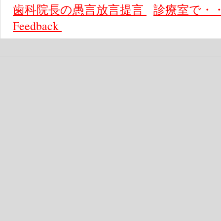
歯科院長の愚言放言提言
診療室で・
Feedback