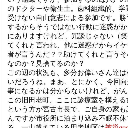
のドクターや衛生士。歯科組織的、学
受けない自由意志による参加です。勝
するからそうではない行動に迷惑がか
にありますけれど、冗談じゃない（笑
てくれと言われ、他に迷惑だからイケ
者が言うんだ？？助けてくれと言うそ
なのか？見捨てるのか？
この辺の状況も、多分お偉いさん達は
いだろうね。まあ、とにかく、今回向
事になるかは分からないけれど、がん
この旧田老町、ここに診療室を構える
という方が宮古市長で、ご自身の家も
んですが市役所に泊まり込み不眠不休
る。一山越えている田老地区は
被災go