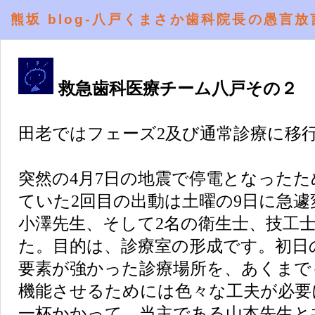
熊坂 blog-八戸くまさか歯科院長の愚言放
救急歯科医療チーム八戸その２
田老ではフェーズ2及び通常診療に移
突然の4月7日の地震で停電となったた
ていた2回目の出動は土曜の9日に急
小澤先生、そして2名の衛生士、技工士
た。目的は、診療室の形成です。初日
要素が強かった診療場所を、あくまで
機能させるためには色々な工夫が必要
一杯かかって、当主である山本先生と