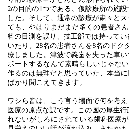
2の目的の1つである、仮診療所の施
した。そして、通常の診療が粛々とス
ても、やはりまだまだ多くの患者さん
料の目測を誤り、技工部では持ってい
いたり。28名の患者さんを8名のドク
療しました。津波で義歯を失った車い
ポートするなんて素晴らしいじゃない
作るのは無理だと思っていた、本当に
ばかり聞こえてきます。
ワシら皆は、こう言う場面で何を考え
医療の原点な訳です。この国の厚生行
れないがしろにされている歯科医療が
見栄えのいい話が流れ込み、あたかも