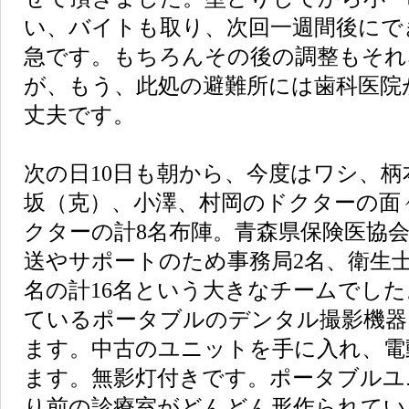
い、バイトも取り、次回一週間後にで
急です。もちろんその後の調整もそれ
が、もう、此処の避難所には歯科医院
丈夫です。
次の日10日も朝から、今度はワシ、柄
坂（克）、小澤、村岡のドクターの面
クターの計8名布陣。青森県保険医協
送やサポートのため事務局2名、衛生士
名の計16名という大きなチームでし
ているポータブルのデンタル撮影機器
ます。中古のユニットを手に入れ、電
ます。無影灯付きです。ポータブルユ
り前の診療室がどんどん形作られてい