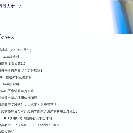
料老人ホーム
基準（2024年6月〜）
-----基本診療料
療情報取得加算1,2
科外来診療医療安全対策加算1
療DX推進体制設備加算
-----特掲診断料
宅歯科医療情報連携加算
来後発医薬品使用体制加算
科点数表初診料注１に規定する施設基準
床義歯修理及び有床義歯内面的合法の歯科技工加算1,2
------ICTを用いて情報共有出来る体制
共有サービス名称 connect8 Mell+
携医療機関