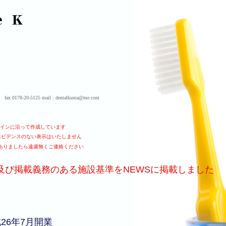
科
0178-20-5125 mail : dentalkuma@me.com
インに沿って作成しています
エビデンスのない表示はいたしません
ありましたら遠慮無くご連絡ください
及び掲載義務のある施設基準をNEWSに掲載しました
成26年7月開業