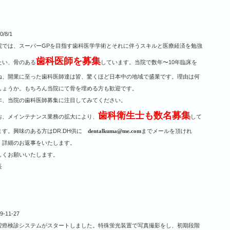
0/8/1
院では、スーパーGPを目指す歯科医学学術とそれに伴うスキルと医療経済を勉強
歯科医師を募集
たい、骨のある
しています。当院で数年〜10年臨床を
ね、開業に至った歯科医師達は皆、驚くほど日本中の地域で盛業です。理由は何
しょうか。もちろん当院にて骨を埋める方も歓迎です。
非、当院の歯科医師募集に注目してみてください。
歯科衛生士も数名募集
お、メインテナンス業務の拡大により、
して
ます。興味のある方はDR.DH供に
dentalkuma@me.com
までメールを頂けれ
、詳細のお返事をいたします。
しくお願いいたします。
長
9-11-27
腔癌検診システムがスタートしました。特殊蛍光装置で写真撮影をし、初期段階