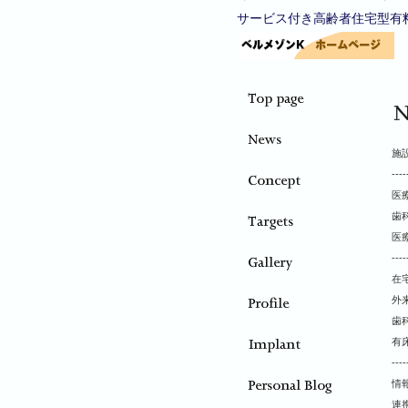
サービス付き高齢者住宅型有
施設
--
医
歯
医
--
在
外
歯
有
--
情報
連