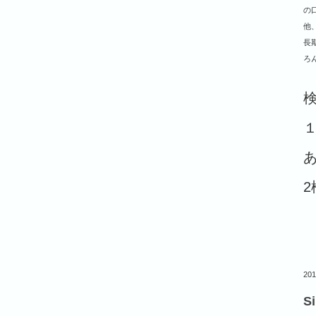
の
他
長
ろ
１
2
201
S