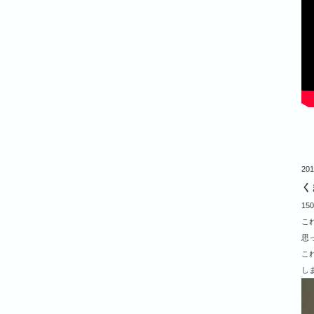
201
く
1
こ
思
こ
し