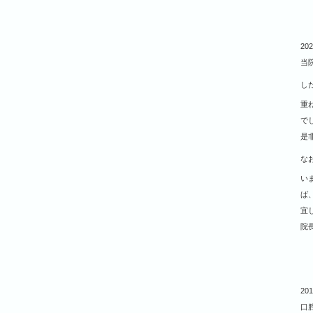
202
当
し
重
で
是
な
い
ば
宜
院
201
口