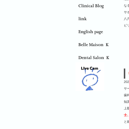
な
サ
八
ビ
202
サ
歯
知
上
士
と嬉