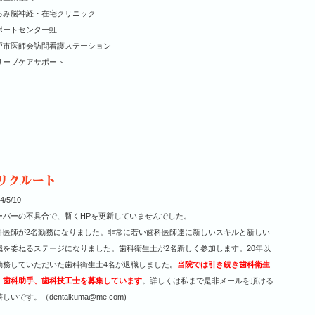
るみ脳神経・在宅クリニック
ポートセンター虹
戸市医師会訪問看護ステーション
リーブケアサポート
4/5/10
ーバーの不具合で、暫くHPを更新していませんでした。
科医師が2名勤務になりました。非常に若い歯科医師達に新しいスキルと新しい
識を委ねるステージになりました。歯科衛生士が2名新しく参加します。20年以
勤務していただいた歯科衛生士4名が退職しました。
当院では引き続き歯科衛生
、歯科助手、歯科技工士を募集しています
。詳しくは私まで是非メールを頂ける
しいです。（dentalkuma@me.com)